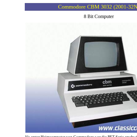
Commodore CBM 3032 (2001-32N
8 Bit Computer
Als erster Heimcomputer von Commodore war die PET Serie erschwin