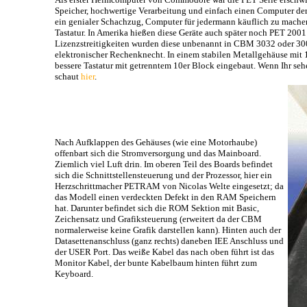
Speicher, hochwertige Verarbeitung und einfach einen Computer der f
ein genialer Schachzug, Computer für jedermann käuflich zu machen.
Tastatur. In Amerika hießen diese Geräte auch später noch PET 2001 
Lizenzstreitigkeiten wurden diese unbenannt in CBM 3032 oder 3008
elektronischer Rechenknecht. In einem stabilen Metallgehäuse mit
bessere Tastatur mit getrenntem 10er Block eingebaut. Wenn Ihr se
schaut
hier
.
Nach Aufklappen des Gehäuses (wie eine Motorhaube)
offenbart sich die Stromversorgung und das Mainboard.
Ziemlich viel Luft drin. Im oberen Teil des Boards befindet
sich die Schnittstellensteuerung und der Prozessor, hier ein
Herzschrittmacher PETRAM von Nicolas Welte eingesetzt; da
das Modell einen verdeckten Defekt in den RAM Speichern
hat. Darunter befindet sich die ROM Sektion mit Basic,
Zeichensatz und Grafiksteuerung (erweitert da der CBM
normalerweise keine Grafik darstellen kann). Hinten auch der
Datasettenanschluss (ganz rechts) daneben IEE Anschluss und
der USER Port. Das weiße Kabel das nach oben führt ist das
Monitor Kabel, der bunte Kabelbaum hinten führt zum
Keyboard.